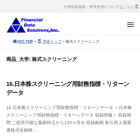
コ
会
大学関係者様・研究利用についてはこちら
社
ン
金
テ
メ
融
ン
ニ
デ
ュ
株
ツ
F
FDS TOP
>
学術トップ
>
株式スクリーニング
ー
ー
へ
式
D
タ
S
ス
会
ソ
商品_大学:
株式スクリーニング
c
キ
社
リ
o
ッ
ュ
金
r
ー
プ
融
16.日本株スクリーニング用財務指標・リターン
p
シ
デ
データ
o
ョ
ー
r
ン
タ
16.日本株スクリーニング用財務指標・リターンデータ ＜日本株
a
ズ
スクリーニング用財務指標・リターンデータ 収録情報＞ 収録期
ソ
t
間 ご提供可能な最新時点から120ヵ月分 収録銘柄 取引所上場普
e
リ
通株式全銘柄 ...
s
ュ
i