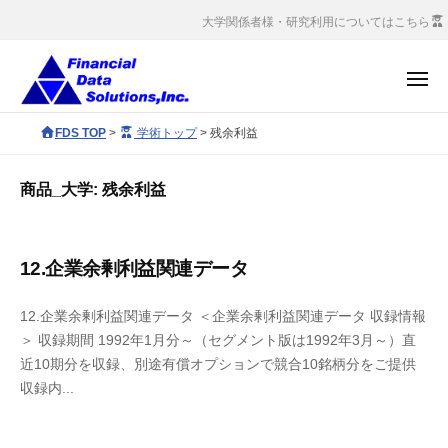
コ
会
大学関係者様・研究利用についてはこちら
社
ン
金
テ
メ
融
ン
ニ
デ
ュ
株
ツ
F
FDS TOP
>
学術トップ
>
残余利益
ー
ー
へ
式
D
タ
S
ス
会
ソ
商品_大学:
残余利益
c
キ
社
リ
o
ッ
ュ
金
r
ー
プ
融
12.企業余剰利益関連データ
p
シ
デ
o
ョ
ー
12.企業余剰利益関連データ ＜企業余剰利益関連データ 収録情報
r
ン
＞ 収録期間 1992年1月分～（セグメント版は1992年3月～）直
タ
a
ズ
近10期分を収録、別途有償オプションで競合10銘柄分をご提供
ソ
t
収録内...
e
リ
s
ュ
i