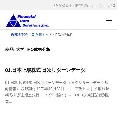
コ
会
大学関係者様・研究利用についてはこちら
社
ン
金
テ
メ
融
ン
ニ
デ
ュ
株
ツ
F
FDS TOP
>
学術トップ
>
IPO銘柄分析
ー
ー
へ
式
D
タ
S
ス
会
ソ
商品_大学:
IPO銘柄分析
c
キ
社
リ
o
ッ
ュ
金
r
ー
プ
融
01.日本上場株式 日次リターンデータ
p
シ
デ
o
ョ
ー
01.日本上場株式 日次リターンデータ ＜日次リターンデータ 収
r
ン
録情報＞ 収録期間 1976年12月28日 ～ 直近月末まで 収録銘
タ
a
ズ
柄 取引所上場全銘柄（JDR等は除く）＋ TOPIX／東証業種別指
ソ
t
数...
e
リ
s
ュ
i