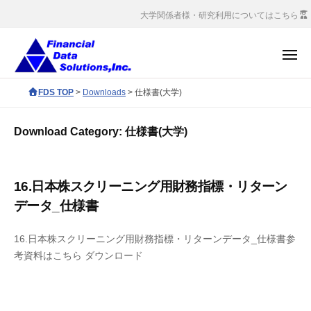
コ
会
大学関係者様・研究利用についてはこちら
社
ン
金
テ
メ
融
ン
ニ
デ
ュ
株
ツ
F
FDS TOP
>
Downloads
>
仕様書(大学)
ー
ー
へ
式
D
タ
S
ス
会
ソ
Download Category:
仕様書(大学)
c
キ
社
リ
o
ッ
ュ
金
r
ー
プ
融
16.日本株スクリーニング用財務指標・リターン
p
シ
デ
データ_仕様書
o
ョ
ー
r
ン
タ
16.日本株スクリーニング用財務指標・リターンデータ_仕様書参
a
ズ
考資料はこちら ダウンロード
ソ
t
e
リ
s
ュ
i