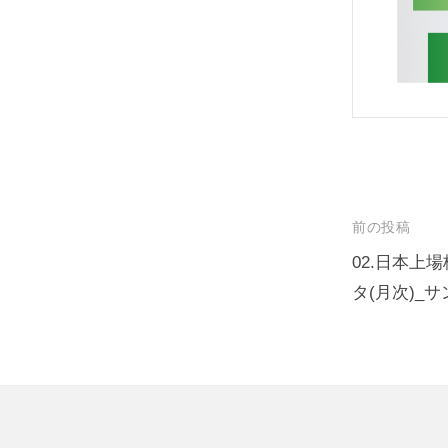
e
リ
s
ュ
i
ー
t
シ
e
ョ
ン
ズ
投
前の投稿
稿
02.日本上場株
タ(月次)_
ナ
ビ
ゲ
ー
シ