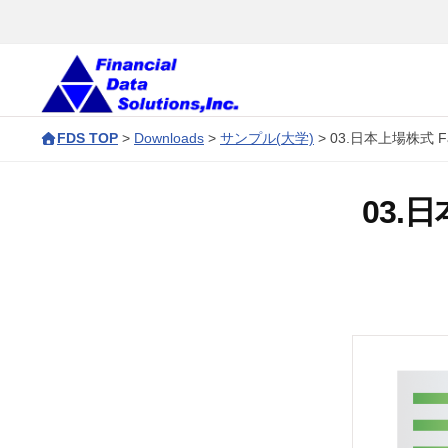
コ
会
ン
社
テ
金
ン
融
株
F
デ
ツ
FDS TOP
>
Downloads
>
サンプル(大学)
>
03.日本上場株式 
D
式
ー
へ
S
タ
会
ス
03.
ソ
c
キ
社
リ
o
ッ
金
ュ
r
プ
融
ー
p
デ
シ
o
ョ
ー
r
ン
タ
a
ズ
t
ソ