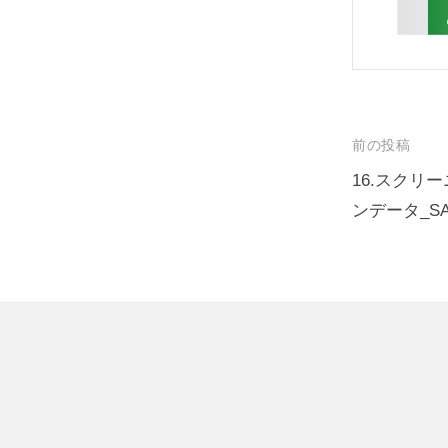
e
リ
s
ュ
i
ー
t
シ
e
ョ
投
前の投稿
ン
稿
16.スクリ
ズ
ンデータ_SA
ナ
ビ
ゲ
ー
シ
ョ
ン