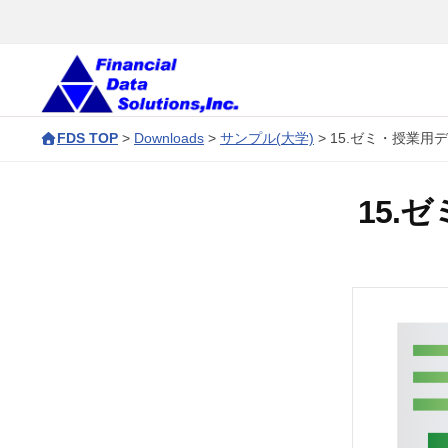
コ
会
ン
社
テ
金
ン
融
株
F
デ
ツ
FDS TOP
>
Downloads
>
サンプル(大学)
>
15.ゼミ・授業用デ
D
式
ー
へ
S
タ
会
ス
15.
ソ
c
キ
社
リ
o
ッ
金
ュ
r
プ
融
ー
p
デ
シ
o
ョ
ー
r
ン
タ
a
ズ
t
ソ