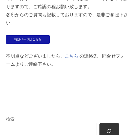
ー
者
りますので、ご確認の程お願い致します。
t
シ
各所からのご質問も記載しておりますので、是非ご参照下さ
e
ョ
い。
ン
ズ
特設ページはこちら
不明点などございましたら、
こちら
の連絡先・問合せフォ
ームよりご連絡下さい。
検索