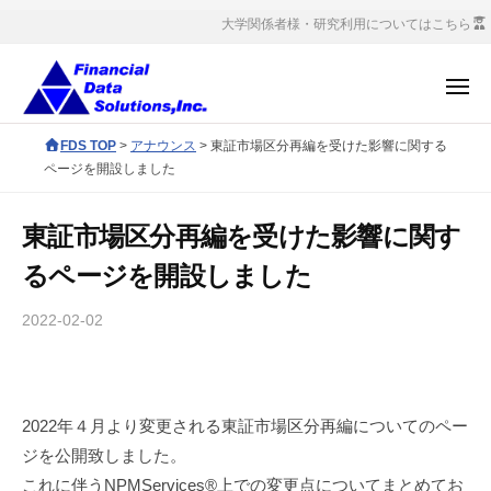
コ
社
大学関係者様・研究利用についてはこちら
ン
金
融
テ
メ
デ
ン
ニ
ー
ュ
株
ツ
F
FDS TOP
>
アナウンス
>
東証市場区分再編を受けた影響に関する
ー
タ
へ
式
D
ページを開設しました
ソ
S
ス
会
リ
c
キ
社
ュ
東証市場区分再編を受けた影響に関す
o
ッ
金
ー
るページを開設しました
r
プ
シ
融
p
ョ
デ
2022-02-02
b
o
ン
ー
y
r
ズ
サ
タ
a
イ
ソ
t
2022年４月より変更される東証市場区分再編についてのペー
ト
e
リ
管
ジを公開致しました。
s
ュ
理
これに伴うNPMServices®上での変更点についてまとめてお
i