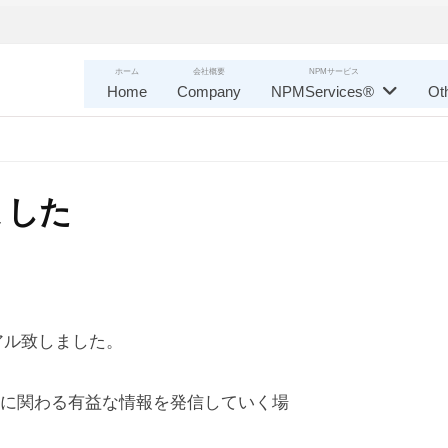
ホーム
会社概要
NPMサービス
Home
Company
NPMServices®
Ot
ました
アル致しました。
に関わる有益な情報を発信していく場