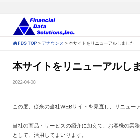
コ
会
ン
社
テ
金
ン
融
株
F
デ
ツ
FDS TOP
>
アナウンス
>
本サイトをリニューアルしました
D
式
ー
へ
S
タ
会
ス
本サイトをリニューアルし
ソ
c
キ
社
リ
o
ッ
金
2022-04-08
b
ュ
r
プ
y
融
ー
p
サ
デ
シ
o
この度、従来の当社WEBサイトを見直し、リニュー
イ
ョ
ー
r
ト
ン
タ
a
管
当社の商品・サービスの紹介に加えて、お客様の業務
ズ
t
ソ
理
として、活用してまいります。