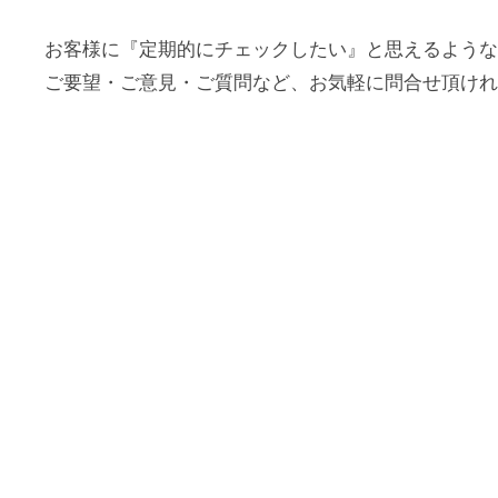
e
者
リ
s
ュ
お客様に『定期的にチェックしたい』と思えるような
i
ご要望・ご意見・ご質問など、お気軽に問合せ頂けれ
ー
t
シ
e
ョ
ン
ズ