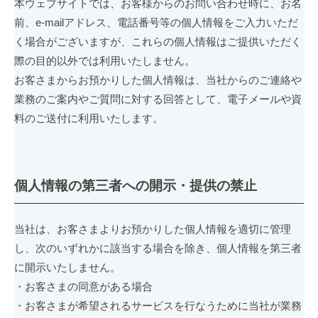
本ウェブサイトでは、お客様からのお問い合わせ時に、お名
護
前、e-mailアドレス、電話番号等の個人情報をご入力いただ
方
く場合がございますが、これらの個人情報はご提供いただく
針)
際の目的以外では利用いたしません。
お客さまからお預かりした個人情報は、当社からのご連絡や
2023-
業務のご案内やご質問に対する回答として、電子メールや資
04-
料のご送付に利用いたします。
06
by
サ
イ
個人情報の第三者への開示・提供の禁止
ト
管
当社は、お客さまよりお預かりした個人情報を適切に管理
理
者
し、次のいずれかに該当する場合を除き、個人情報を第三者
に開示いたしません。
・お客さまの同意がある場合
・お客さまが希望されるサービスを行なうために当社が業務