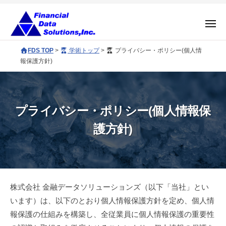
コ
社
ン
金
メ
融
テ
ニ
ュ
株
デ
F
ン
FDS TOP
>
学術トップ
>
プライバシー・ポリシー(個人情
ー
ー
式
D
ツ
報保護方針)
タ
S
会
へ
ソ
c
社
ス
リ
o
金
キ
ュ
プライバシー・ポリシー(個人情報保
r
融
ッ
ー
p
護方針)
プ
デ
シ
o
ョ
ー
r
ン
タ
a
ズ
ソ
t
e
リ
プ
株式会社 金融データソリューションズ（以下「当社」とい
s
ュ
います）は、以下のとおり個人情報保護方針を定め、個人情
ラ
i
ー
報保護の仕組みを構築し、全従業員に個人情報保護の重要性
イ
t