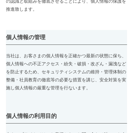
の認識と取組みを徹底させることにより、個人情報の保護を
シ
e
バ
推進致します。
ョ
ン
シ
ズ
ー・
個人情報の管理
ポ
リ
当社は、お客さまの個人情報を正確かつ最新の状態に保ち、
シ
個人情報への不正アクセス・紛失・破損・改ざん・漏洩など
を防止するため、セキュリティシステムの維持・管理体制の
ー
整備・社員教育の徹底等の必要な措置を講じ、安全対策を実
(個
施し個人情報の厳重な管理を行ないます。
人
情
報
個人情報の利用目的
保