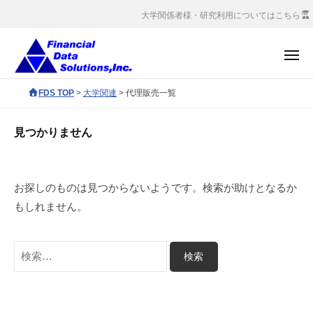
コ
会
大学関係者様・研究利用についてはこちら
社
ン
金
テ
メ
融
ン
ニ
デ
ュ
株
ツ
F
FDS TOP
>
大学関連
>
代理販売一覧
ー
ー
へ
式
D
タ
S
ス
会
ソ
見つかりません
c
キ
社
リ
o
ッ
ュ
金
r
ー
プ
融
お探しのものは見つからないようです。検索が助けとなるか
p
シ
デ
もしれません。
o
ョ
ー
r
ン
タ
a
検
ズ
ソ
t
索:
e
リ
s
ュ
i