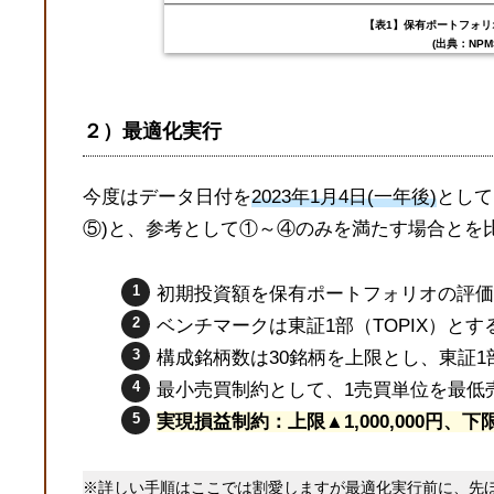
【
表1】保有ポートフォリオ
(出典：NPMS
２）最適化実行
今度はデータ日付を
2023年1月4日(一年後)
として
⑤)と、参考として①～④のみを満たす場合とを
初期投資額を保有ポートフォリオの評価
ベンチマークは東証1部（TOPIX）とす
構成銘柄数は30銘柄を上限とし、東証1
最小売買制約として、1売買単位を最低
実現損益制約：上限▲1,000,000円、
※詳しい手順はここでは割愛しますが最適化実行前に、先ほ