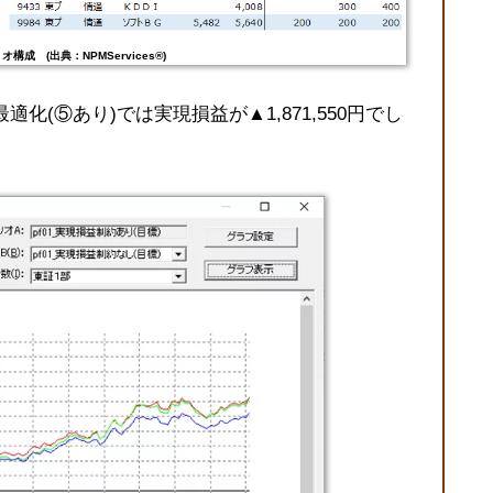
リオ構成
(出典：NPMServices®)
適化(⑤あり)では実現損益が▲1,871,550円でし