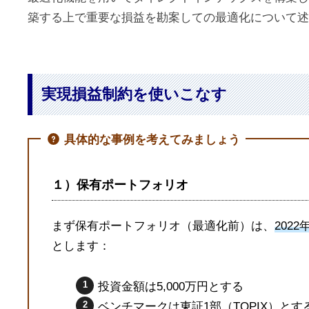
ュ
i
築する上で重要な損益を勘案しての最適化について述
t
ー
e
シ
ョ
実現損益制約を使いこなす
ン
ズ
具体的な事例を考えてみましょう
１）保有ポートフォリオ
まず保有ポートフォリオ（最適化前）は、
2022
とします：
投資金額は5,000万円とする
ベンチマークは東証1部（TOPIX）とす