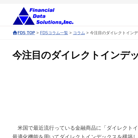
コ
会
ン
社
テ
金
株
F
ン
融
FDS TOP
>
FDSコラム一覧
>
コラム
>
今注目のダイレクトインデ
D
式
ツ
デ
S
へ
会
ー
今注目のダイレクトインデッ
c
ス
タ
社
o
キ
ソ
金
r
ッ
リ
融
p
ュ
プ
デ
o
ー
r
ー
シ
a
ョ
タ
t
ン
ソ
e
ズ
米国で最近流行っている金融商品に「ダイレクトイ
リ
s
最適化機能を用いてダイレクトインデックスを構築