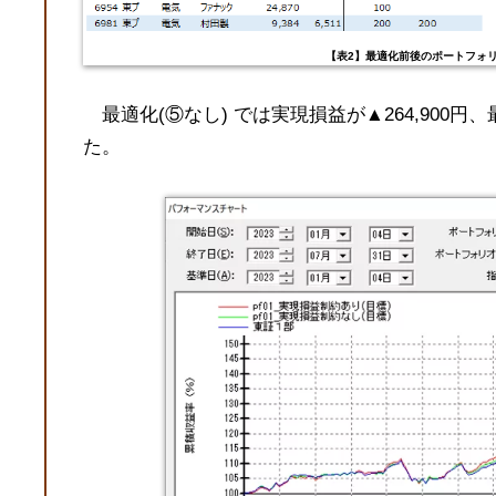
【表2】最適化前後のポートフォ
最適化(⑤なし) では実現損益が▲264,900円、最
た。