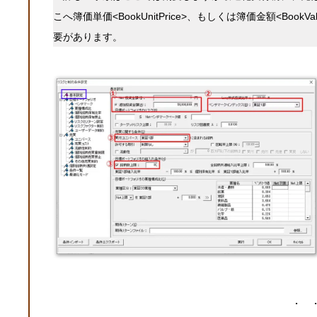
こへ簿価単価<BookUnitPrice>、もしくは簿価金額<Bo
要があります。