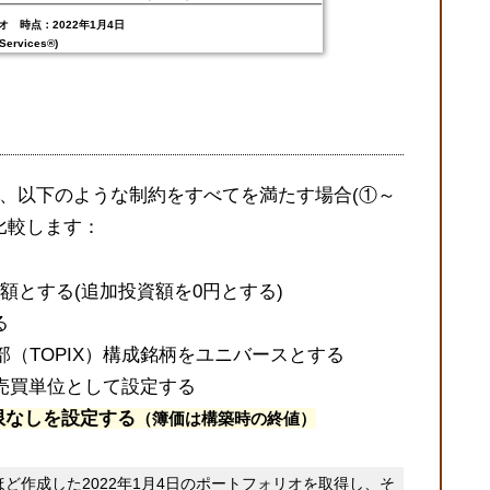
 時点：2022年1月4日
ervices®)
、以下のような制約をすべてを満たす場合(①～
比較します：
額とする(追加投資額を0円とする)
る
部（TOPIX）構成銘柄をユニバースとする
売買単位として設定する
下限なしを設定する
（簿価は構築時の終値）
ど作成した2022年1月4日のポートフォリオを取得し、そ