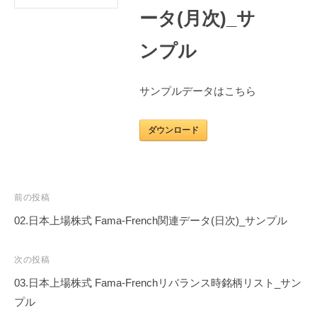
ー
ータ(月次)_サ
t
シ
e
ョ
ンプル
ン
ズ
サンプルデータはこちら
ダウンロード
投
前の投稿
稿
02.日本上場株式 Fama-French関連データ(日次)_サンプル
ナ
ビ
次の投稿
ゲ
03.日本上場株式 Fama-Frenchリバランス時銘柄リスト_サン
ー
プル