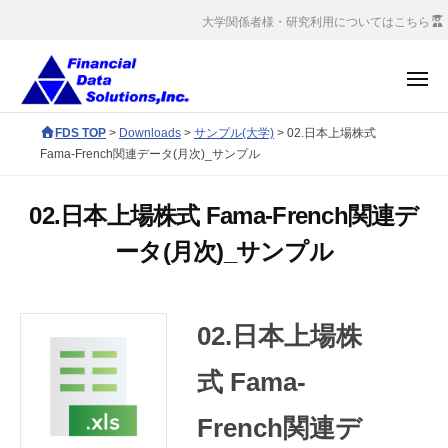
コ
社
大学関係者様・研究利用についてはこちら
ン
金
融
テ
メ
デ
ン
ニ
ー
ュ
株
ツ
F
FDS TOP
>
Downloads
>
サンプル(大学)
>
02.日本上場株式
ー
タ
へ
式
D
Fama-French関連データ(月次)_サンプル
ソ
S
ス
会
リ
c
キ
社
ュ
02.日本上場株式 Fama-French関連デ
o
ッ
金
ー
ータ(月次)_サンプル
r
プ
シ
融
p
ョ
デ
o
ン
ー
r
ズ
02.日本上場株
タ
a
ソ
t
式 Fama-
e
リ
French関連デ
s
ュ
i