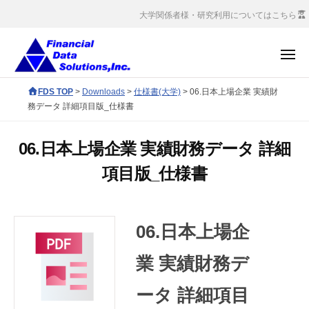
コ
社
大学関係者様・研究利用についてはこちら
ン
金
融
テ
メ
デ
ン
ニ
ー
ュ
株
ツ
F
FDS TOP
>
Downloads
>
仕様書(大学)
>
06.日本上場企業 実績財
ー
タ
へ
式
D
務データ 詳細項目版_仕様書
ソ
S
ス
会
リ
c
キ
社
ュ
06.日本上場企業 実績財務データ 詳細
o
ッ
金
ー
項目版_仕様書
r
プ
シ
融
p
ョ
デ
o
ン
ー
r
ズ
06.日本上場企
タ
a
ソ
t
業 実績財務デ
e
リ
ータ 詳細項目
s
ュ
i