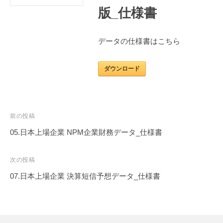
ー
版_仕様書
t
シ
e
ョ
データの仕様書はこちら
ン
ズ
ダウンロード
投
前の投稿
稿
05.日本上場企業 NPM企業財務データ_仕様書
ナ
ビ
次の投稿
ゲ
07.日本上場企業 決算短信予想データ_仕様書
ー
シ
ョ