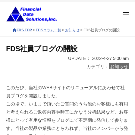
コ
会
社
ン
メ
金
テ
ニ
融
ュ
株
F
ン
FDS TOP
>
FDSコラム一覧
>
お知らせ
>
FDS社員ブログの開設
ー
デ
式
D
ツ
ー
S
会
へ
FDS社員ブログの開設
タ
c
社
ス
ソ
o
UPDATE： 2022-4-27 9:00 am
金
キ
リ
r
カテゴリ：
お知らせ
融
ッ
ュ
p
ー
プ
デ
o
シ
ー
r
このたび、当社のWEBサイトのリニューアルにあわせて社
ョ
タ
a
員ブログを開設しました。
ン
ソ
t
この場で、いままで頂いたご質問のうち他のお客様にも有用
ズ
e
リ
と考えられるご返答内容や時宜にかなう分析結果など、お客
s
ュ
様にとって有用な情報をブログにて不定期に発信して参りま
i
ー
す。当社の製品や業務にとらわれず、当社のメンバーから発
t