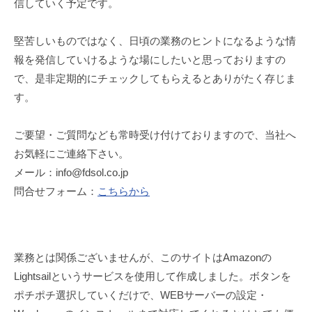
シ
信していく予定です。
e
ョ
堅苦しいものではなく、日頃の業務のヒントになるような情
ン
報を発信していけるような場にしたいと思っておりますの
ズ
で、是非定期的にチェックしてもらえるとありがたく存じま
す。
ご要望・ご質問なども常時受け付けておりますので、当社へ
お気軽にご連絡下さい。
メール：info@fdsol.co.jp
問合せフォーム：
こちらから
業務とは関係ございませんが、このサイトはAmazonの
Lightsailというサービスを使用して作成しました。ボタンを
ポチポチ選択していくだけで、WEBサーバーの設定・